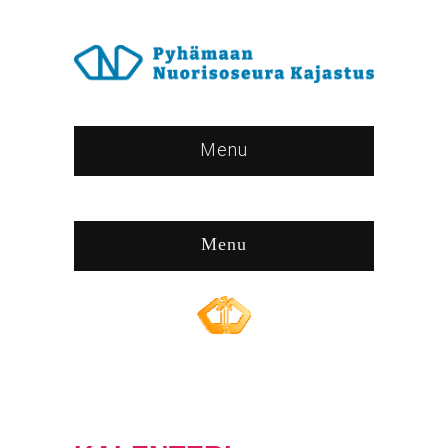
Menu
Menu
Browse:
Home
/
kalenteri