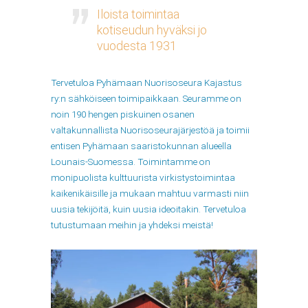
Iloista toimintaa
kotiseudun hyväksi jo
vuodesta 1931
Tervetuloa Pyhämaan Nuorisoseura Kajastus
ry:n sähköiseen toimipaikkaan. Seuramme on
noin 190 hengen piskuinen osanen
valtakunnallista Nuorisoseurajärjestöä ja toimii
entisen Pyhämaan saaristokunnan alueella
Lounais-Suomessa. Toimintamme on
monipuolista kulttuurista virkistystoimintaa
kaikenikäisille ja mukaan mahtuu varmasti niin
uusia tekijöitä, kuin uusia ideoitakin. Tervetuloa
tutustumaan meihin ja yhdeksi meistä!